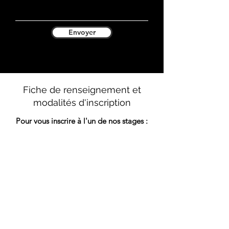
Envoyer
Fiche de renseignement et
modalités d'inscription
Pour vous inscrire à l'un de nos stages :
Remplissez vos coordonnées dans "nous
joindre ou s'inscrire" ci-dessus.
Téléchargez la fiche d'inscription et la
fiche de renseignement disponible ci-
dessous.
Envoyez les documents téléchargés ainsi
que le chèque du montant du stage par